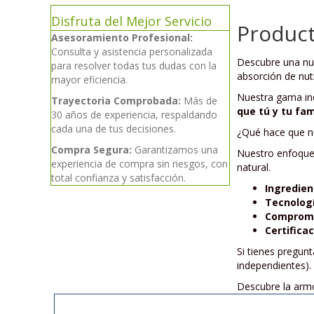
Disfruta del Mejor Servicio
Product
Asesoramiento Profesional:
Consulta y asistencia personalizada
Descubre una n
para resolver todas tus dudas con la
absorción de nutr
mayor eficiencia.
Nuestra gama inc
Trayectoria Comprobada:
Más de
que tú y tu fam
30 años de experiencia, respaldando
cada una de tus decisiones.
¿Qué hace que nu
Compra Segura:
Garantizamos una
Nuestro enfoque 
experiencia de compra sin riesgos, con
natural.
total confianza y satisfacción.
Ingredien
Tecnolog
Compromi
Certifica
Si tienes pregun
independientes).
Descubre la armo