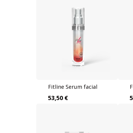
Fitline Serum facial
F
53,50 €
5