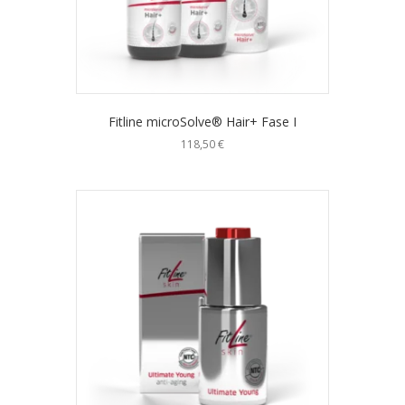
Fitline microSolve® Hair+ Fase I
118,50
€