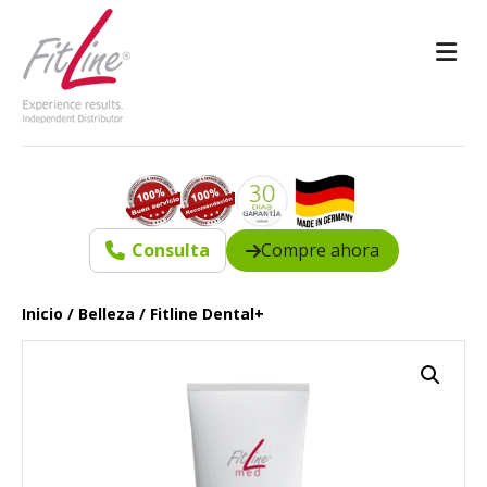
M
Consulta
Compre ahora
Inicio
/
Belleza
/ Fitline Dental+