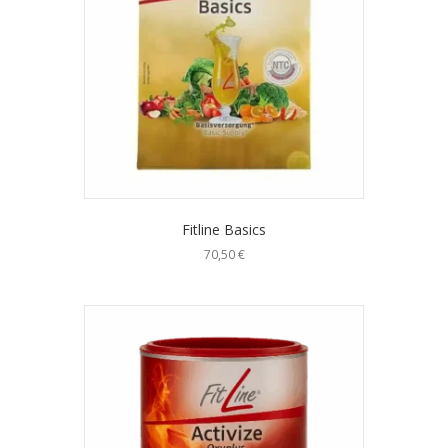
Fitline Basics
70,50
€