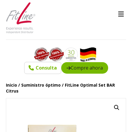
M
Consulta
Compre ahora
Inicio
/
Suministro óptimo
/ FitLine Optimal Set BAR
Citrus