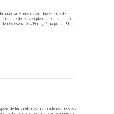
 nutrición y hábitos saludables. En este
 del mundo de los complementos alimenticios,
nutrientes esenciales. Pero ¿cómo puede FitLine
spués de las celebraciones navideñas, muchos
a «cuesta de enero» no solo afecta a nuestra