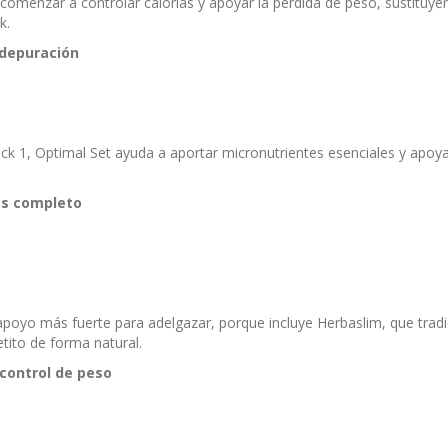
s comenzar a controlar calorías y apoyar la pérdida de peso, sustitu
k.
 depuración
ck 1, Optimal Set ayuda a aportar micronutrientes esenciales y apo
ás completo
n apoyo más fuerte para adelgazar, porque incluye Herbaslim, que trad
tito de forma natural.
control de peso