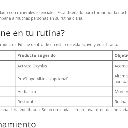
ulado con minerales esenciales. Está diseñado para tomar por la noc
paña a muchas personas en su rutina diaria.
ne en tu rutina?
oductos FitLine dentro de un estilo de vida activo y equilibrado:
Producto sugerido
Objeti
Activize Oxyplus
Acompañ
Alterna
ProShape All-in-1 (opcional)
puntua
Herbaslim
Moment
Restorate
Rutina 
 una dieta equilibrada. Se recomienda siempre una alimentación variad
añamiento