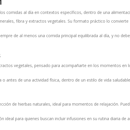
1
s comidas al día en contextos específicos, dentro de una alimentación
inerales, fibra y extractos vegetales. Su formato práctico lo convier
mpre de al menos una comida principal equilibrada al día, y no debe
s
xtractos vegetales, pensado para acompañarte en los momentos en l
a o antes de una actividad física, dentro de un estilo de vida saludable
ección de hierbas naturales, ideal para momentos de relajación. Pu
n ideal para quienes buscan incluir infusiones en su rutina diaria de 