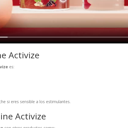
e Activize
ivize
es:
e si eres sensible a los estimulantes.
ne Activize
ze
con otros productos como: