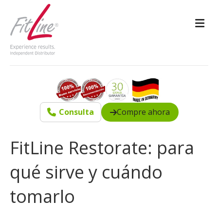
M
Consulta
Compre ahora
FitLine Restorate: para
qué sirve y cuándo
tomarlo