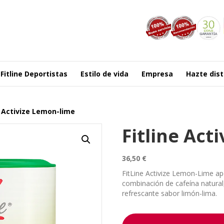
Fitline Deportistas
Estilo de vida
Empresa
Hazte dist
e Activize Lemon-lime
Fitline Act
36,50
€
FitLine Activize Lemon-Lime ap
combinación de cafeína natural
refrescante sabor limón-lima.