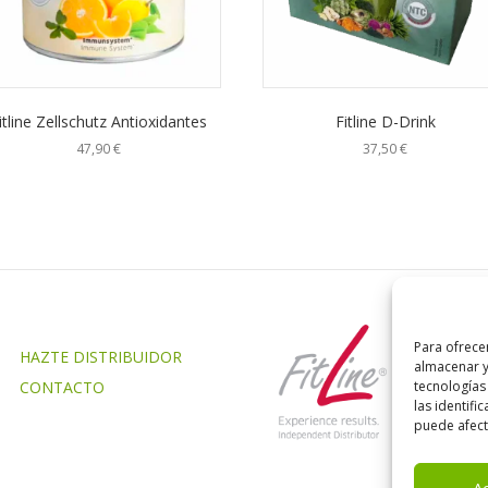
itline Zellschutz Antioxidantes
Fitline D-Drink
47,90
€
37,50
€
Para ofrece
HAZTE DISTRIBUIDOR
almacenar y
CONTACTO
tecnologías
las identifi
puede afecta
A