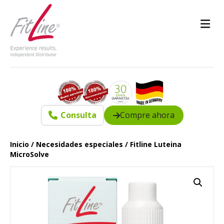
M
Consulta
Compre ahora
Inicio
/
Necesidades especiales
/ Fitline Luteina
MicroSolve