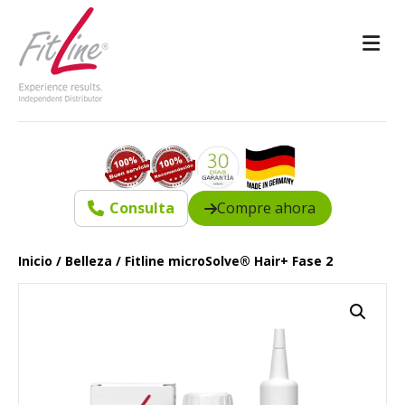
M
Consulta
Compre ahora
Inicio
/
Belleza
/ Fitline microSolve® Hair+ Fase 2