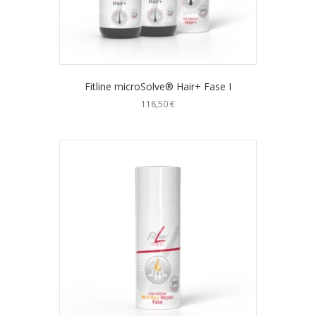
Fitline microSolve® Hair+ Fase I
118,50
€