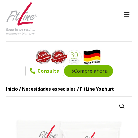
M
Consulta
Compre ahora
Inicio
/
Necesidades especiales
/ FitLine Yoghurt