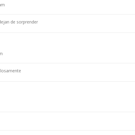
 am
ejan de sorprender
am
illosamente