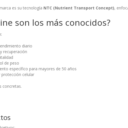
marca es su tecnología
NTC (Nutrient Transport Concept)
, enfoc
ine son los más conocidos?
n:
endimiento diario
y recuperación
talidad
ol de peso
to específico para mayores de 50 años
 protección celular
s concretas.
ctos
bjetivos: