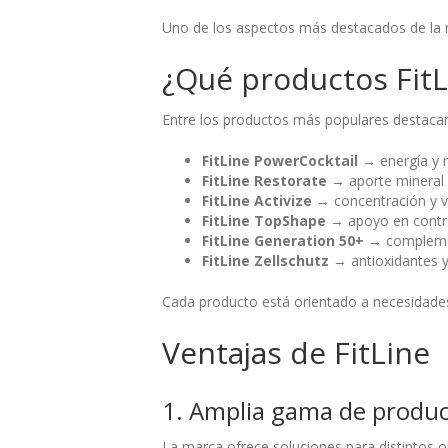
Uno de los aspectos más destacados de la 
¿Qué productos FitL
Entre los productos más populares destaca
FitLine PowerCocktail
→ energía y r
FitLine Restorate
→ aporte mineral 
FitLine Activize
→ concentración y vi
FitLine TopShape
→ apoyo en contr
FitLine Generation 50+
→ complemen
FitLine Zellschutz
→ antioxidantes y
Cada producto está orientado a necesidade
Ventajas de FitLine
1. Amplia gama de produ
La marca ofrece soluciones para distintos o