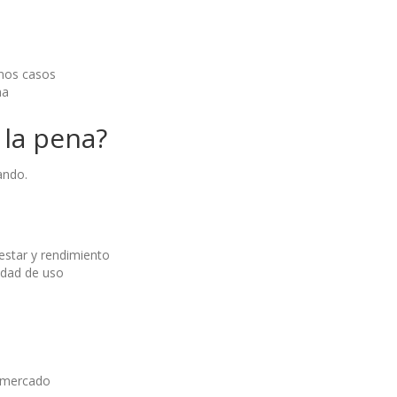
unos casos
na
la pena?
ando.
estar y rendimiento
idad de uso
 mercado