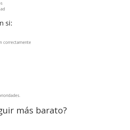
os
dad
 si:
ón correctamente
rioridades.
uir más barato?