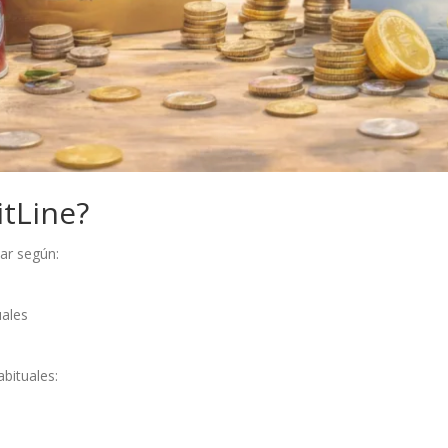
itLine?
iar según:
uales
bituales: