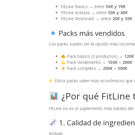
FitLine Basics → entre
50€ y 70€
FitLine Activize → entre
30€ y 40€
FitLine Restorate → entre
20€ y 30€
Packs más vendidos
Los packs suelen ser la opción más recome
Pack básico (3 productos) →
120€
Pack rendimiento →
150€ – 200€
Pack completo →
200€ – 300€
Estos packs salen más económicos que 
¿Por qué FitLine 
FitLine no es el suplemento más barato del 
1. Calidad de ingredie
Incluye: