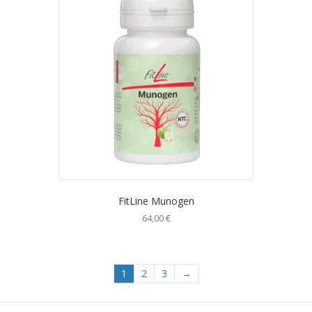
FitLine Munogen
64,00
€
1
2
3
→