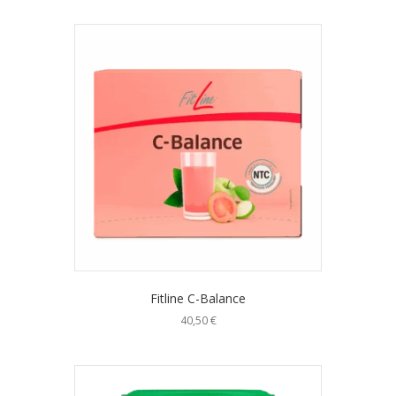
Fitline C-Balance
40,50
€