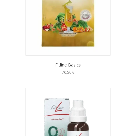
Fitline Basics
70,50
€