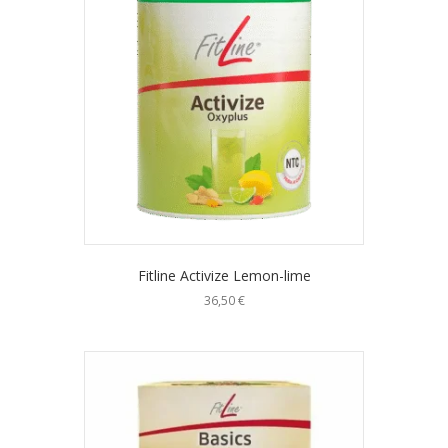
Fitline Activize Lemon-lime
36,50
€