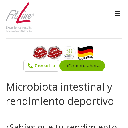
M
Consulta
Compre ahora
Microbiota intestinal y
rendimiento deportivo
¿Sabías que tu rendimiento