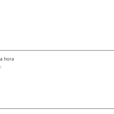
na hora
r: